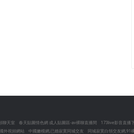
頻聊天室
春天貼圖情色網 成人貼圖區-av裸聊直播間
173live影音直
 ,國外視頻網站
中國嫩模網,已婚寂寞同城交友
同城寂寞白領交友網,91