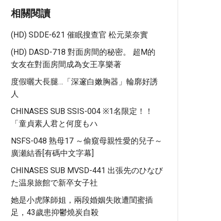
相關閱讀
(HD) SDDE-621 催眠搜查官 松元菜奈實
(HD) DASD-718 對面房間的秘密。 超M的
女友在對面房間成為女王享樂著
度假曬大長腿…「深邃白嫩胸器」輪廓好誘
人
CHINASES SUB SSIS-004 ※1名限定！！
「童貞素人君と何度もハ
NSFS-048 熟母17 ～偷窺母親性愛的兒子～
廣瀬結香[有碼中文字幕]
CHINASES SUB MVSD-441 出張先のひなび
た温泉旅館で新卒女子社
她是小虎隊師姐，兩段婚姻失敗遭閨蜜插
足，43歲患抑鬱燒炭自殺