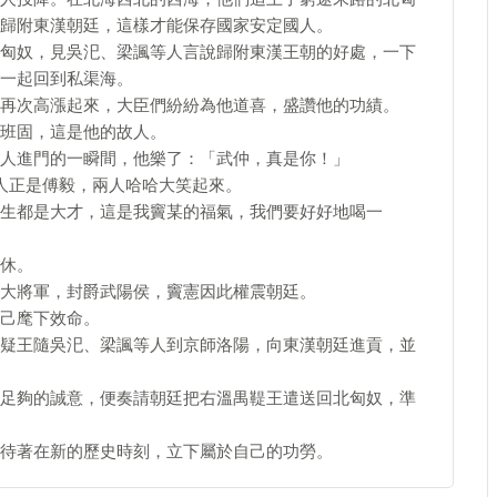
歸附東漢朝廷，這樣才能保存國家安定國人。
匈奴，見吳汜、梁諷等人言說歸附東漢王朝的好處，一下
一起回到私渠海。
再次高漲起來，大臣們紛紛為他道喜，盛讚他的功績。
班固，這是他的故人。
人進門的一瞬間，他樂了：「武仲，真是你！」
人正是傅毅，兩人哈哈大笑起來。
生都是大才，這是我竇某的福氣，我們要好好地喝一
休。
大將軍，封爵武陽侯，竇憲因此權震朝廷。
己麾下效命。
疑王隨吳汜、梁諷等人到京師洛陽，向東漢朝廷進貢，並
足夠的誠意，便奏請朝廷把右溫禺鞮王遣送回北匈奴，準
待著在新的歷史時刻，立下屬於自己的功勞。