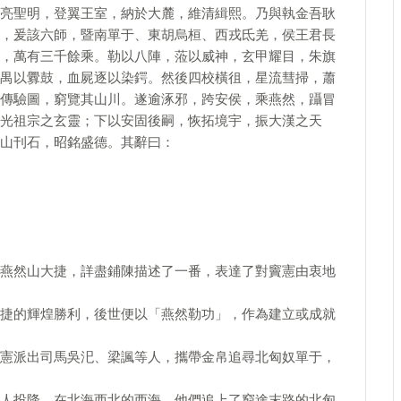
亮聖明，登翼王室，納於大麓，維清緝熙。乃與執金吾耿
，爰該六師，暨南單于、東胡烏桓、西戎氐羌，侯王君長
，萬有三千餘乘。勒以八陣，蒞以威神，玄甲耀目，朱旗
禺以釁鼓，血屍逐以染鍔。然後四校橫徂，星流彗掃，蕭
傳驗圖，窮覽其山川。遂逾涿邪，跨安侯，乘燕然，躡冒
光祖宗之玄靈；下以安固後嗣，恢拓境宇，振大漢之天
山刊石，昭銘盛德。其辭曰：
燕然山大捷，詳盡鋪陳描述了一番，表達了對竇憲由衷地
捷的輝煌勝利，後世便以「燕然勒功」，作為建立或成就
憲派出司馬吳汜、梁諷等人，攜帶金帛追尋北匈奴單于，
人投降。在北海西北的西海，他們追上了窮途末路的北匈