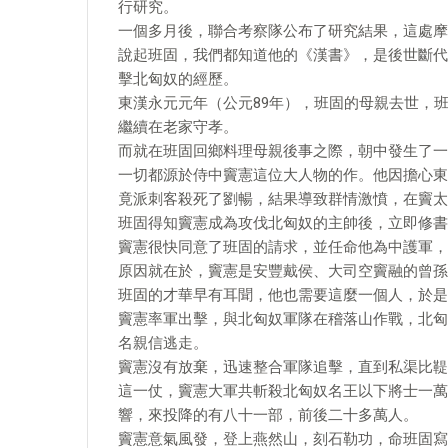
行研究。
一個多月後，聯合考察隊公布了研究結果，這處摩
說起班固，我們都知道他的《漢書》，是後世斷代
擊北匈奴的經歷。
東漢永元元年（公元89年），班固的母親去世，
繼續在老家守孝。
而就在班固回鄉料理母親後事之際，朝中發生了一
一切都源於侍中竇憲這位大人物的作。他因擔心東
竟派刺客殺死了劉暢，結果導致群情激憤，在竇太
班固得知竇憲成為攻伐北匈奴的主帥後，立即修書
竇憲很快同意了班固的請求，並任命他為中護軍，
原因就在於，竇憲是安豐戴侯、大司空竇融的曾孫
班固的才華早有耳聞，他也需要這麼一個人，於是
竇憲率軍出擊，與北匈奴軍隊在稽落山作戰，北匈
名親信逃走。
竇憲沒有放棄，迅速整合軍隊追擊，直到私渠比鞮
這一仗，竇憲大軍共斬殺北匈奴名王以下將士一萬
響，來投降的有八十一部，前後二十多萬人。
竇憲意氣風發，登上燕然山，刻石勒功，命班固寫