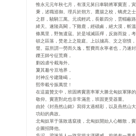
惟永元元年秋七月，有漢元舅曰車騎將軍竇憲，寅
秉，述職巡御。理兵於朔方。鷹揚之校，螭虎之士
之群，驍騎三萬。元戎輕武，長轂四分，雲輜蔽路
絳天。遂陵高闕，下雞鹿，經磧鹵，絕大漠，斬溫
條萬里，野無遺寇。於是域滅區殫，反旆而旋，考
頓之區落，焚老上之龍庭。上以攄高、文之宿憤，
聲。茲所謂一勞而久逸，暫費而永寧者也，乃遂封
鑠王師兮征荒裔，
剿凶虐兮截海外。
夐其邈兮亘地界，
封神丘兮建隆嵑，
熙帝載兮振萬世！
在這篇贊文中，班固將竇憲率軍大勝北匈奴軍隊的
敬仰。竇憲對此也非常滿意，班固更受器重。
由於《封燕然山銘》寫得太過精彩，以及燕然山大
功勛的典故。
北匈奴單于落敗逃竄後，北匈奴開始人心離散，竇
企圖招降他。
吳汜、梁諷等人一路宣揚大漢國威，前後有一萬多