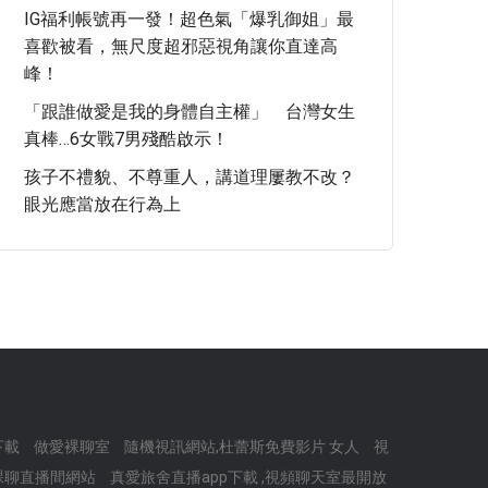
IG福利帳號再一發！超色氣「爆乳御姐」最
喜歡被看，無尺度超邪惡視角讓你直達高
峰！
「跟誰做愛是我的身體自主權」 台灣女生
真棒…6女戰7男殘酷啟示！
孩子不禮貌、不尊重人，講道理屢教不改？
眼光應當放在行為上
播下載
做愛裸聊室
隨機視訊網站,杜蕾斯免費影片 女人
視
裸聊直播間網站
真愛旅舍直播app下載 ,視頻聊天室最開放