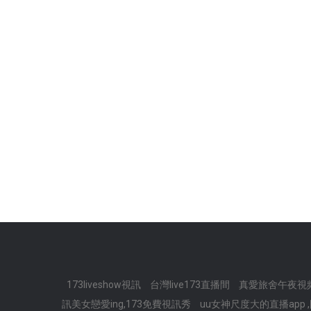
173liveshow視訊
台灣live173直播間
真愛旅舍午夜視
訊美女戀愛ing,173免費視訊秀
uu女神尺度大的直播app