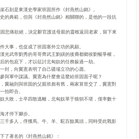
崖石刻是東漢史學家班固所作《封燕然山銘》。
史的典範，但與《封燕然山銘》相關聯的，是他的一段抗
班固悲痛欲絕，決定辭官護送母親的靈柩返回老家，留下來
件大事，也促成了班固塞外立功的夙願。
漢光武帝劉秀的哥哥齊武王劉縯的後裔都鄉侯劉暢爭權，
后的包庇下，才以征討北匈奴的任務躲過一劫。
一封，向竇憲表明了自己疆場立功的心愿。
參與軍中謀議。竇憲為什麼會這麼給班固面子呢？
，竇融則與班固的父親班彪有舊，兩家算世交了，竇憲對
一拍即合。
奴大敗，士卒四散逃離，北匈奴單于狼狽不堪，僅率數十
海才停下腳步。
三千多人，俘獲馬、牛、羊、駝百餘萬頭，同時受此戰影
下了著名的《封燕然山銘》：