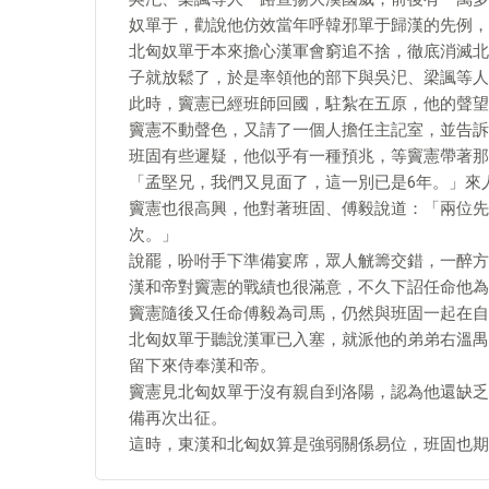
奴單于，勸說他仿效當年呼韓邪單于歸漢的先例，
北匈奴單于本來擔心漢軍會窮追不捨，徹底消滅北
子就放鬆了，於是率領他的部下與吳汜、梁諷等人
此時，竇憲已經班師回國，駐紮在五原，他的聲望
竇憲不動聲色，又請了一個人擔任主記室，並告訴
班固有些遲疑，他似乎有一種預兆，等竇憲帶著那
「孟堅兄，我們又見面了，這一別已是6年。」來
竇憲也很高興，他對著班固、傅毅說道：「兩位先
次。」
說罷，吩咐手下準備宴席，眾人觥籌交錯，一醉方
漢和帝對竇憲的戰績也很滿意，不久下詔任命他為
竇憲隨後又任命傅毅為司馬，仍然與班固一起在自
北匈奴單于聽說漢軍已入塞，就派他的弟弟右溫禺
留下來侍奉漢和帝。
竇憲見北匈奴單于沒有親自到洛陽，認為他還缺乏
備再次出征。
這時，東漢和北匈奴算是強弱關係易位，班固也期