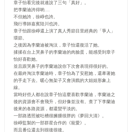
章子怡看完後就連說了三句「真好」。
把李蘭迪誇得喲……
不但她誇，徐崢也誇。
飛行導師嘉賓陸川也誇。
章子怡跟徐崢還上演了真人秀節目里經典的「爭人」
環節。
之後因為李蘭迪被淘汰，章子怡還復活了她。
揉揉在台上哭鼻子的李蘭迪的肉臉蛋，能感受到章子
怡好喜歡她。
並且跟哭鼻子的李蘭迪說你下次會表現得很好的。
在最終淘汰李蘭迪時，章子怡為了安慰她，還牽著她
的手走下去。暖心無架子又會演戲的大姐姐形象上
線。
當時好些人都在說章子怡這麼喜歡李蘭迪，李蘭迪之
後的資源會不會飛升，但好像並沒有。查了下李蘭迪
後來的各路資源，都還蠻平淡的。
一部路透照被吐槽很臃腫很胖的《夢回大清》。
徐崢監製的一部群星合作的《寵愛》。
而且番位還去到很後很後。