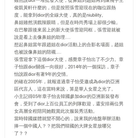
雖然說dior一堆批發大使，從鼻姐到趙姐再到陳飛宇王
俊凱黃軒什麼的，但是按照張雪迎現在的咖位跟熱
度，能拿到dior的全線大使，真的是niubility。
鼻姐雖然演戲辣眼睛，但是在時尚秀場上卻很少輸。
在巴黎跟後來居上的新大使張雪迎同框，張雪迎就被
說是看上去像鼻姐的助理……
想起鼻姐當年跟趙姐在dior活動上的合影名場面，趙姐
也被說像鼻姐的陪襯……
張雪迎拿下這個dior大使，感覺章子怡出了不少力。章
子怡跟dior關係一向很好，2014年的一個採訪，章子
怡說跟dior有著9年的交情。
的確在2005年，就報道過章子怡受邀成為dior的亞洲
區代言人，這在當時來說，算是華人女星之光了。
小主記得05年章子怡去韓國參加dior的亞洲新裝發布
會，受到了dior上百位員工的列隊歡迎，還安排兩位男
女高層全程陪同她觀賞此次服裝秀活動。
當時韓國媒體就蠻不開心的，說來我的地盤舉辦活動
捧一個中國人？？把我們韓國的大牌女星放哪兒
了？？