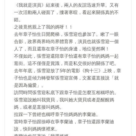
《我就是演員》結束後，兩人的友誼迅速升華。又有
一次活動兩人碰面了，摟著寒暄，看起來關係真的不
錯。
之後竟然親上了我的媽呀！！
去年章子怡生日開爬梯，張雪迎也參加了。瞅了一眼
合影，政界商界時尚界體育界，演員也就張雪迎一個
人了，而且還靠在章子怡的身邊，地位斐然啊！
不僅如此，張雪迎還陪章子怡還有章子怡的媽媽一起
逛街。這不僅僅是賞識，而是私交很好的關係了吧。
去年年底，張雪迎放了5年的電影《狗十三》上映，章
子怡也是傾力轉發幫張雪迎宣傳，文案還直接說「就
是因為偏愛」。
訪問時問張雪迎私底下跟章子怡是怎麼互相稱呼的。
張雪迎說她叫我寶貝，我叫她大寶貝或者是醒醒媽
媽，或者是直接叫媽媽。
拉踩一下曾經也稱呼章子怡媽媽的李蘭迪。
當時章子怡跟徐崢在爭李蘭迪，章子怡還跟李蘭迪
說，快到媽媽懷裡來。