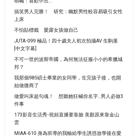
萌喊：喜歡中出…
搞笑男人完勝！ 研究：幽默男性較容易吸引女性
上床
不怕貼標籤 愛露女孩做自己
JUTA-099 極品！四十歲夫人初次拍攝AV 生駒堇
[中文字幕]
不可一世的波斯帝國，為何無法征服小小的希臘城
邦？
我那個985碩士畢業的女同學，生完孩子後，也開
始做微商了
做愛叫床超勾魂！ 想聽她狂喊你名字...男人必做3
件事
173影音生活秀-視頻直播要靠臉 美顏原來靠金山
雲
MIAA-610 身為班導的我輸給學生誘惑放學後在愛