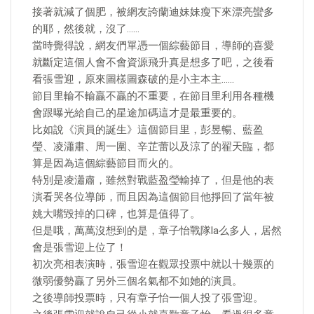
接著就減了個肥，被網友誇蘭迪妹妹瘦下來漂亮蠻多
的耶，然後就，沒了……
當時覺得說，網友們單憑一個綜藝節目，導師的喜愛
就斷定這個人會不會資源飛升真是想多了吧，之後看
看張雪迎，原來圖樣圖森破的是小主本主……
節目里輸不輸贏不贏的不重要，在節目里利用各種機
會跟曝光給自己的星途加碼這才是最重要的。
比如說《演員的誕生》這個節目里，彭昱暢、藍盈
瑩、凌瀟肅、周一圍、辛芷蕾以及涼了的翟天臨，都
算是因為這個綜藝節目而火的。
特別是凌瀟肅，雖然對戰藍盈瑩輸掉了，但是他的表
演看哭各位導師，而且因為這個節目他掙回了當年被
姚大嘴毀掉的口碑，也算是值得了。
但是哦，萬萬沒想到的是，章子怡戰隊la么多人，居然
會是張雪迎上位了！
初次亮相表演時，張雪迎在觀眾投票中就以十幾票的
微弱優勢贏了另外三個名氣都不如她的演員。
之後導師投票時，只有章子怡一個人投了張雪迎。