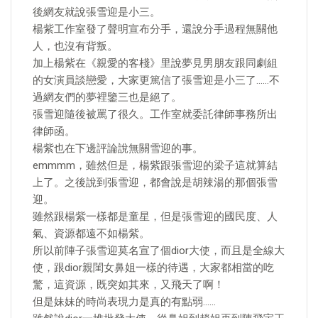
後網友就說張雪迎是小三。
楊紫工作室發了聲明宣布分手，還說分手過程無關他
人，也沒有背叛。
加上楊紫在《親愛的客棧》里說夢見男朋友跟同劇組
的女演員談戀愛，大家更篤信了張雪迎是小三了……不
過網友們的夢裡鑒三也是絕了。
張雪迎隨後被罵了很久。工作室就委託律師事務所出
律師函。
楊紫也在下邊評論說無關雪迎的事。
emmmm，雖然但是，楊紫跟張雪迎的梁子這就算結
上了。之後說到張雪迎，都會說是胡辣湯的那個張雪
迎。
雖然跟楊紫一樣都是童星，但是張雪迎的國民度、人
氣、資源都遠不如楊紫。
所以前陣子張雪迎莫名宣了個dior大使，而且是全線大
使，跟dior親閨女鼻姐一樣的待遇，大家都相當的吃
驚，這資源，既突如其來，又飛天了啊！
但是妹妹的時尚表現力是真的有點弱……