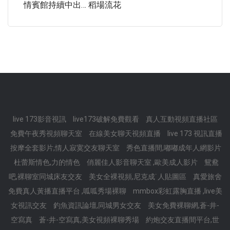
情賓館持續中出… 稻場流花
live 173影音視訊
live173破解免費觀看
真人互動視頻直播社區
免費午夜秀視頻聊天室
在線美女聊天視頻直播
live 173 視訊直播
按摩全套影片,情人寂寞交友聊天室
秀色直播間,嘟嘟成年人網影片
杜蕾斯情色,力的情色
俏麗佳人影音聊天室 ,歐美成人影片
鴛鴦
吧,裸聊室同城床友交友
美女全裸視頻,尼克成˙人貼圖區
真愛旅舍
免費真人黃播直播平台 ,呱呱秀場裸聊
mmbox彩虹露胸直播 ,live美
女視訊交友
釣魚資訊論壇,同城男女交友
美女免費裸聊網,蒼-井-
空寫真
蒼-井-空寫真,美女視頻裸聊秀場
約炮交友直播間平台,世