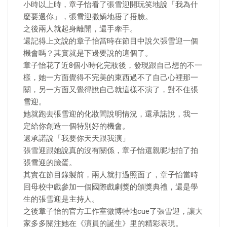
小時以上時，章子怡看了張雪迎開玩笑地說「我為什
麼要選你」，張雪迎撒嬌地捂了捂臉。
之後兩人就起身離開，還手牽手。
還記得上文說的章子怡當時在節目中說欠張雪迎一個
機會嗎？其實就是下邊要說的這個了。
章子怡花了近8個小時化完妝後，發現跟自己想的不一
樣，她一方面覺得不完美的東西過不了自己心裡那一
關，另一方面又覺得說自己就這樣不演了，對不住張
雪迎。
她就跑去張雪迎的化妝間說明情況，還承諾說，我一
定給你創造一個特別好的機會。
還承諾說「我要你天天跟我演」
張雪迎跟她說真的沒有關係，章子怡還親昵地拍了拍
張雪迎的臉蛋。
其實在節目錄製前，兩人就打過照面了，章子怡當時
回母校中戲參加一個國際戲劇獎的頒獎典禮，還是學
生的張雪迎是主持人。
之後章子怡的官方工作室微博特地cue了張雪迎，讓大
家多多關注她在《演員的誕生》里的精彩表現。