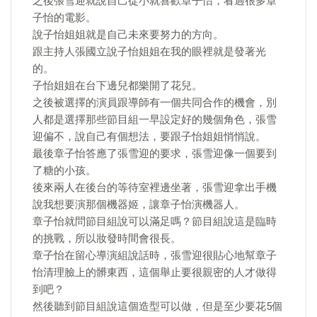
之後張雪迎就說自己從小就喜歡章子怡，看過很多章
子怡的電影。
說子怡姐姐就是自己未來要努力的方向。
跟主持人張國立說子怡姐姐在我的眼裡就是發著光
的。
子怡姐姐在台下邊兒都樂開了花兒。
之後被選擇的演員跟導師有一個共同合作的機會，別
人都是選擇那些節目組一早設定好的幾個角色，張雪
迎偏不，說自己有個想法，要跟子怡姐姐悄悄說。
最後章子怡答應了張雪迎的要求，張雪迎像一個要到
了糖的小孩。
後來兩人在後台的等待室裡邊坐著，張雪迎拿出手機
說我想要演那個機器姬，讓章子怡演機器人。
章子怡就問節目組說可以滿足嗎？節目組說這是臨時
的挑戰，所以妝發時間會很長。
章子怡在留心導演組說話時，張雪迎很貼心地幫章子
怡清理臉上的髒東西，這個舉止要很親密的人才做得
到吧？
然後聽到節目組說這個造型可以做，但是至少要花5個