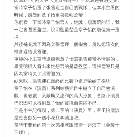
因為2年前兩人在《演員的誕生》里就算是有過交集。
當時章子怡選了張雪迎進自己的戰隊，但本小主看的
時候，感受到章子怡更喜歡藍盈瑩！
你們看一下當時章子怡選人，她說，順著選的話，我
一定會選藍盈瑩。說明藍盈瑩是章子怡的順位第一選
擇。
然後補充說了因為欠張雪迎一個機會，所以把這次的
機會還給張雪迎。
單純的小主當時還感覺章子怡選張雪迎蠻不情願的，
畢竟明眼人看出來她想選的是藍盈瑩，選張雪迎只是
因為當時欠了張雪迎的。
結果呢，張雪迎在最終的比賽中還是輸給了楊玏。
章子怡在《演員》系列綜藝節目中樹立了自己會演
戲，會教戲、又嚴厲又溫和的高大形象，各路小演員
們都因可以得到章子怡的賞識而雀躍不已。
但是小主記得哦，第二季的《演員》里，章子怡應該
是更喜歡另一個小花旦李蘭迪吧。
當時李蘭迪的第一次亮相就跟韓雪一起演了《金陵十
三釵》。