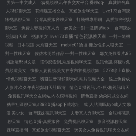
界第一中文成人
qq視頻聊天,午夜交友平台,裸聊qq-
真愛旅舍真
人視頻聊天室
花蝴蝶直播交友
真愛旅舍聊天室
Live173台灣辣
妹視訊聊天室
台灣真愛旅舍聊天室
打飛機專用網
真愛旅舍視頻
聊天室
免費夫妻視頻真人秀
qq美女一對一激情裸liao-
台灣辣妹
live173直播 情色視訊聊天室
視訊聊天室
視訊美女
一對一隨機
視頻
日本視訊-大秀聊天室
mobile01論壇-開放性多人聊天室
一
對一性聊天室
佐佐木明希作品-一對一性聊天室
鄰女免費看片,85
街論壇85st文章
陪你戀愛網,秀足視頻聊天室
視訊會議,檸檬tv免
費頻道美女
快播人妻視頻,美女在家內衣視頻跳舞
5278線上直播,
情色視頻聊天室
嗨聊語音視頻聊天網,毛片視頻大全
線上免費成
人影片,久久午夜視頻聊天社區灣
情色直播視訊 ,金-瓶-梅視訊聊天
免費視訊聊天交友網站,內衣模特視頻
情色直播,朵朵同城交友網
糖果社區聊天室,s383直播app下載地址
成˙人貼圖區,kyo成人文動
漫 美少女
台灣辣妹視訊聊天室
夫妻真人秀聊天室
金瓶梅視訊
聊天室
情色直播-真愛旅舍
免費視訊聊天室
影音視訊聊天室
裸聊直播間
真愛旅舍視頻聊天室
玩美女人免費視訊聊天交友網