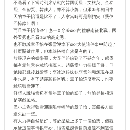
不過看了下當時列席活動的韓國明星：文根英、金泰
熙、全智賢、韓佳人，雖不算小牌，但跟05年如日中
天的章子怡還是比不了，人家當時可是剛拍完《藝伎
回憶錄》啊！
而且章子怡這些年也一直穿著dior的禮服南征北戰，國
外看秀也只看dior的高定秀。
也不敢說章子怡在張雪迎拿下dior大使這件事中間起了
什麼關鍵作用，但牽線搭橋自然是有的了。
放眼現在的娛樂圈，大花們紛紛到了不惑之年，感覺
都有意無意在栽培接班人。趙薇當年力捧楊子姍，但
她幾部戲後就歇菜；李冰冰跟妹妹李雪的和頌現在風
生水起，有了趙麗穎跟肖戰；章子怡這麼看來，也要
栽培張雪迎了。
好些人說張雪迎有當年章子怡的影子，無論是長相還
是演戲風格。
但小主覺得張雪迎距離年輕時的章子怡，靈氣各方面
還欠缺一些。
有人力捧自然是好，等於星途上多了一個伯樂，但觀
眾緣這個事情很奇妙，張雪迎感覺目前還達不到這個