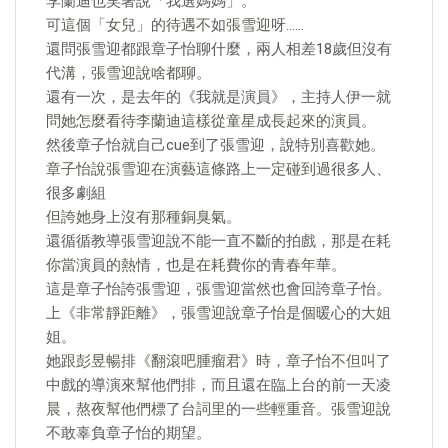
李蘭迪也笑著說「我選媽媽」。
可這個「女兒」的待遇不如張雪迎呀……
還問張雪迎都跟章子怡聊什麼，兩人相差18歲但沒有
代溝，張雪迎說啥都聊。
還有一次，是去年的《我就是演員》，主持人伊一就
問她怎麼看待李蘭迪這樣從童星成長起來的演員。
然後章子怡就自己cue到了張雪迎，說特別喜歡她。
章子怡說張雪迎在演藝這條路上一定碰到過很多人、
很多劇組
但誇她身上沒有那種銅臭氣。
還循循教導張雪迎說不能一直不斷的拍戲，那是在耗
你當演員的熱情，也是在耗費你的青春年華。
這是章子怡誇張雪迎，張雪迎當然也會回誇章子怡。
上《非常靜距離》，張雪迎說章子怡是個暖心的大姐
姐。
她跟彭昱暢排《翻滾吧腫瘤君》時，章子怡不但叫了
中戲的導演來幫他們排，而且還在臨上台的前一天凌
晨，熬夜幫他們標了台詞里的一些輕重音。張雪迎說
不敢辜負章子怡的期望。