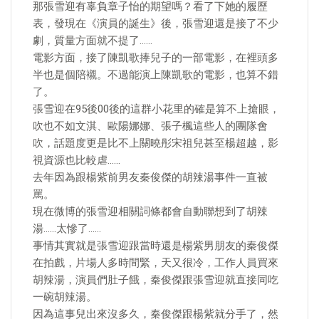
那張雪迎有辜負章子怡的期望嗎？看了下她的履歷
表，發現在《演員的誕生》後，張雪迎還是接了不少
劇，質量方面就不提了……
電影方面，接了陳凱歌捧兒子的一部電影，在裡頭多
半也是個陪襯。不過能演上陳凱歌的電影，也算不錯
了。
張雪迎在95後00後的這群小花里的確是算不上搶眼，
吹也不如文淇、歐陽娜娜、張子楓這些人的團隊會
吹，話題度更是比不上關曉彤宋祖兒甚至楊超越，影
視資源也比較虐……
去年因為跟楊紫前男友秦俊傑的胡辣湯事件一直被
罵。
現在微博的張雪迎相關詞條都會自動聯想到了胡辣
湯……太慘了……
事情其實就是張雪迎跟當時還是楊紫男朋友的秦俊傑
在拍戲，片場人多時間緊，天又很冷，工作人員買來
胡辣湯，演員們肚子餓，秦俊傑跟張雪迎就直接同吃
一碗胡辣湯。
因為這事兒出來沒多久，秦俊傑跟楊紫就分手了，然