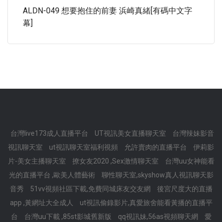
ALDN-049 想要抱住的前妻 浜崎真緒[有碼中文字
幕]
台灣live173成人直播平台
UT視訊美女直播聊天室
台灣辣妹影音
視訊聊天室
ut視訊聊天室福利視頻
允許賣肉的直播平台
伊莉影
片-美女主播聊天室
撩女友2020 ,Sex激情聊天室
台灣uu女神能看
光的直播平台 ,歐美人體藝術
聊性聊天室,skyshow真人視訊聊天影
音秀
51vv視頻社區下載,免費同城床友交友網
後宮尺度大的直播
app ,黃網址大全成人
ut視訊偷錄影片,真愛旅舍能看黃播的直播平
台
台灣uu下載 ,85st影城舊新版
qq視訊妹,56as視頻聊天網
愛