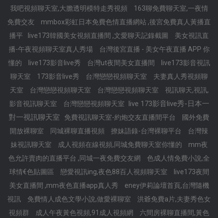
我吧視頻聊天室,大膽透明模特走秀視頻
163聊免費聊天室,一夜情
免費交友
mmbox彩虹日本免費色情直播網站 ,後宮免費真人黃播直
播平
live173韓國美女視頻直播間 ,文愛聊天記錄截圖
美女視訊直
播-午夜視頻聊天室真人秀場
台灣後宮直播 - 美女午夜直播 APP 你
懂的
live173影音live秀
台灣ut夜間美女直播間
live173影音視訊
聊天室
173影音live秀
台灣戀戀視頻聊天室
夫妻真人秀視頻聊
天室
台灣戀戀視頻聊天室
台灣戀戀視頻聊天室
視訊聊天,視訊,
live 173影音live秀-日本一
影音視訊聊天室
台灣戀戀視頻聊天室
對一視訊聊天室
免費視訊聊天室-約炮交友直播間平台
國外免費
開放裸聊室
同城裸聊直播視頻
撩妹語錄-台灣裸聊平台
台灣辣
妹視訊聊天室
成人視頻在線視頻,同城免費聊天室你懂的
mm夜
色允許賣肉的直播平台 ,同城一夜免費交友網
色成人情免費小說,全
球情€色貼圖區
戀愛視訊ing,夜色88百人視頻聊天室
live173夜間
美女直播間 ,mm夜色直播app真人秀
eney伊莉論壇首頁,台灣隨機
視訊
免費情人成色文學小說,做愛裸聊室
洪爺免費a片,夫妻秀色女
視頻群
成人午夜黃色視頻,91成人視頻網
六間房裸聊直播間,黃色