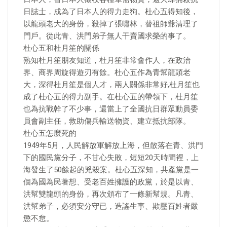
日誌士，成為了日本人的得力走狗。杜心五得知後，
以龍頭老大的身份，殺掉了張嘯林，替祖師爺清理了
門戶。從此青、洪門弟子無人干賣國求榮的事了。
杜心五和杜月笙的關係
熟知杜月笙朋友知道，杜月笙非常會作人，在政治
界、商界周旋得遊刃有餘。杜心五作為青幫龍頭老
大，深得杜月笙是個人才，兩人關係非常好,杜月笙也
成了杜心五的得力副手。在杜心五的帶領下，杜月笙
也為抗戰幹了不少事，還當上了全國抗日群眾動員委
員會副主任，救助傷兵輸送物資、建立抵抗部隊。
杜心五怎麼死的
1949年5月，人民解放軍解放上海，但散落在青、洪門
下的國民黨分子，不甘心失敗，短短20天時間裡，上
海發生了50餘起的兇殺案。杜心五深知，共產黨是一
個為國為民著想、受老百姓擁護的政黨，於是以青、
洪幫雙龍頭的身份，再次頒布了一條新幫規。凡青、
洪幫弟子，必須安分守已，造謠生事、欺壓百姓者嚴
懲不怠。