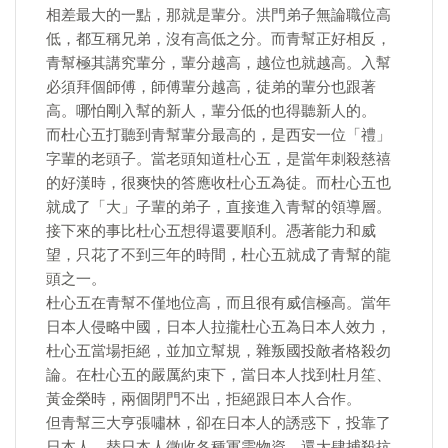
相差最大的一點，那就是輩分。洪門弟子無論職位高
低，都互稱兄弟，沒有高低之分。而青幫正好相反，
青幫極其講究輩分，輩分越高，越位也就越高。入幫
必須拜個師傅，師傅輩分越高，徒弟的輩分也跟著
高。哪怕剛入幫的新人，輩分低的也得聽新人的。
而杜心五打聽到青幫輩分最高的，是西安一位「禮」
字輩的老頭子。當老頭知道杜心五，是當年刺殺慈禧
的好漢時，很爽快的答應收杜心五為徒。而杜心五也
就成了「大」子輩的弟子，直接進入青幫的領導層。
接下來的事比杜心五想得還要順利。憑著能力和威
望，只花了不到三年的時間，杜心五就成了青幫的龍
頭之一。
杜心五在青幫不僅地位高，而且很有威信極高。當年
日本人侵略中國，日本人拉攏杜心五為日本人效力，
杜心五當場拒絕，並加立幫規，雜叛國投敵者格殺勿
論。在杜心五的嚴厲約束下，當日本人找到杜月笙、
黃金榮時，兩個閉門不出，拒絕跟日本人合作。
但青幫三大亨張嘯林，卻在日本人的誘惑下，投靠了
日本人，替日本人徵收各種軍需物資，還大肆捕殺抗