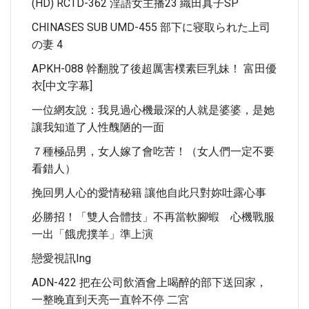
(HD) RCTD-362 淫語女主播23 織田真子SP
CHINASES SUB UMD-455 部下に寝取られた上司
の妻 4
APKH-088 幹翻脫了後超厲害樸素巨乳妹！ 富田優
衣[中文字幕]
一位網友說：我見過心機最深的人就是婆婆，是她
讓我知道了人性醜陋的一面
７種極品男，女人嫁了會吃苦！（女人們一定不要
看錯人）
挽回男人心的愛情秘籍 讓他自此只對妳吐露心事
必勝招！「雙人合體技」不再當軟腳蝦 心機戰服
一出「餓虎撲羊」準上演
戀愛視訊ing
ADN-422 把在公司飲酒會上喝醉的部下送回家，
一整晚直到天亮一直幹不停 二宮