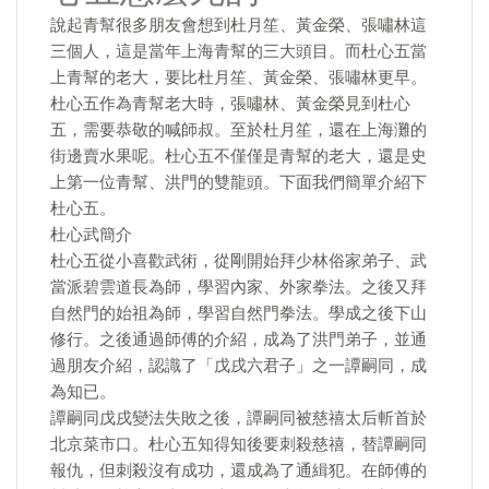
說起青幫很多朋友會想到杜月笙、黃金榮、張嘯林這
三個人，這是當年上海青幫的三大頭目。而杜心五當
上青幫的老大，要比杜月笙、黃金榮、張嘯林更早。
杜心五作為青幫老大時，張嘯林、黃金榮見到杜心
五，需要恭敬的喊師叔。至於杜月笙，還在上海灘的
街邊賣水果呢。杜心五不僅僅是青幫的老大，還是史
上第一位青幫、洪門的雙龍頭。下面我們簡單介紹下
杜心五。
杜心武簡介
杜心五從小喜歡武術，從剛開始拜少林俗家弟子、武
當派碧雲道長為師，學習內家、外家拳法。之後又拜
自然門的始祖為師，學習自然門拳法。學成之後下山
修行。之後通過師傅的介紹，成為了洪門弟子，並通
過朋友介紹，認識了「戊戌六君子」之一譚嗣同，成
為知已。
譚嗣同戊戌變法失敗之後，譚嗣同被慈禧太后斬首於
北京菜市口。杜心五知得知後要刺殺慈禧，替譚嗣同
報仇，但刺殺沒有成功，還成為了通緝犯。在師傅的