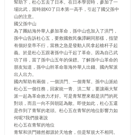
幫助下，杜心五去了日本。在日本學習時，參加了一
場比武，當時就KO了日本第一高手，引起了國父孫中
山的注意。
國父孫中山
為了團結海外華人參加革命，孫中山也加入了洪門，
孫中山告訴杜心五，要救國救民像譚嗣同那樣，指望
有個好皇帝不行，當務之急是發動人民拿起槍杆子起
義。於是杜心五跟著孫中山干起了革命。因為自己武
功了得，當了孫中山五年的保鏢。了解孫中山革命的
朋友知道，孫中山幹革命靠海外華人出錢、國內幫派
出人出力。
國內幫助有兩個，一個洪門、一個青幫。孫中山派給
杜心五一個任務，回家統一青、洪二幫，要讓兩大幫
派一起為革命效力才好。可是青幫歷來都是洪門的死
對頭，而且一向不與朝廷為敵。即使如此，杜心五還
是作到了青幫的老頭。杜心五在青幫的地位影響力如
何呢?我們接著說
杜心五在青幫的地位
青幫和洪門雖然都源於天地會，但是幫規大不相同。